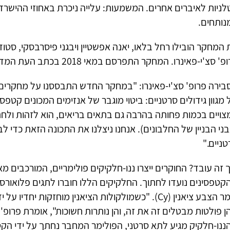
לניות לאיברים אחרים. המשמעות: עלייה ניכרת באחוזי ההישרד
נותחים.
 המחקר הובילו רחל בלאו, יאנה אפשטיין ויבגני פיסרבסקי, ס
' סצ'י-פאינרו. המחקר התפרסם במאי 2018 בכתב העת המדעי Theranostics.
ירה פרופ' סצ'י-פאינרו: "במחקר החדש התבססנו על מחקרים קוד
מגוון גידולים סרטניים: ביטוי מוגבר של אנזימים המכונים קטפ
צויים בכמות פחותה בהרבה גם בתאים בריאים, הוא לזהות ולחת
ני הבניין של החלבונים). אנחנו ניצלנו את התכונה הזאת כדי לבנ
ניים."
 זה עובד? החוקרים ייצרו ננו-חלקיקים פולימריים, המורכבים מא
קטפסינים נועדו לחתוך. החלקיקים הללו חוברו לתגים פלואורס
חומר הצבע ציאנין (Cy). "כשמולקולות הציאנין מוחזקות יח
 פולטות מבטלים זה את זה, והן נותרות חשוכות", אומרת פרופ' 
ננו-חלקיק מגיע לתא סרטני, הפולימר המחבר נחתך על ידי הקטפ