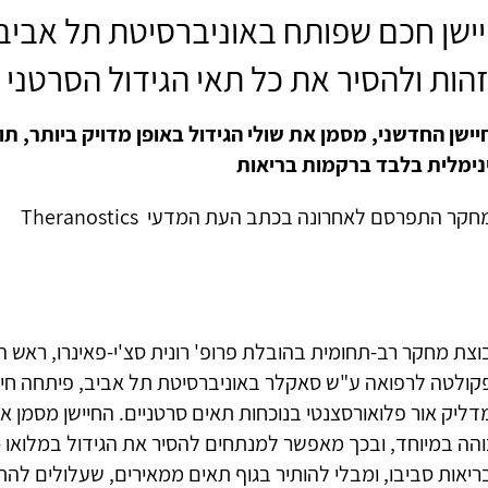
ישן חכם שפותח באוניברסיטת תל אביב
הות ולהסיר את כל תאי הגידול הסרטני
יישן החדשני, מסמן את שולי הגידול באופן מדויק ביותר, 
נימלית בלבד ברקמות בריאות
קר התפרסם לאחרונה בכתב העת המדעי Theranostics
וצת מחקר רב-תחומית בהובלת פרופ' רונית סצ'י-פאינרו, ראש המ
קולטה לרפואה ע"ש סאקלר באוניברסיטת תל אביב, פיתחה חייש
ליק אור פלואורסצנטי בנוכחות תאים סרטניים. החיישן מסמן את
והה במיוחד, ובכך מאפשר למנתחים להסיר את הגידול במלואו -
ריאות סביבו, ומבלי להותיר בגוף תאים ממאירים, שעלולים לה