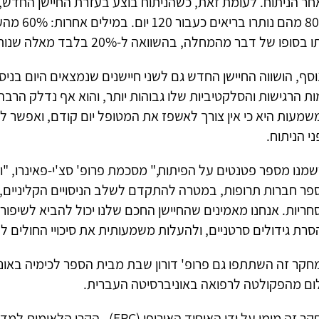
חר הניתוח. לעומת זאת, כשהניתוח בוצע בעזרת החיישן החדש, 
80% מהם נות
סופו של דבר מהמחלה, בהשוואה ל-20% בלבד מאלה שנותחו באמצעות החיישן החכם.
סף, הושווה החיישן החדש גם לשני חיישנים שנמצאים היום בניסוי
ת הרגישות והסלקטיביות שלו גבוהות יותר, והוא אף נדלק הרבה
י הניתוח.
שמנו מספר פטנטים על הפיתוח," מסכמת פרופ' סצ'י-פאינרו, "
פר חברות תרופות, במטרה להתקדם לשלב הניסויים הקליניים, ו
חריות. אנחנו מאמינים שהחיישן החכם שלנו יכול להביא לשיפו
סרת גידולים סרטניים, ולהעלות משמעותית את סיכויי החולים 
חקר זה השתתפו גם פרופ' דורון שבת מבית הספר לכימיה באוני
ום מהפקולטה לרפואה באוניברסיטה העברית.
זה מומן על ידי האיחוד האירופי (ERC), הקרן הלאומית למדע, משרד המדע ו