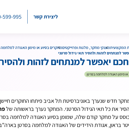
0-599-995
ליצירת קשר
ת המקצועית
מענקי מחקר, מלגות ופרוייקטים
מחקרים בסיוע או מימון האגודה למלחמה 
פשר למנתחים לזהות ולהסיר תאי גידול סרטני
חכם יאפשר למנתחים לזהות ולהסיר 
או מימון האגודה למלחמה בסרטן
חקר חדש שנערך באוניברסיטת תל אביב פיתחו החוקרים חיישן
הסיר את כל תאי הגידול הסרטני. המחקר נערך בראשותה של
פרו
וסס על מחקר קודם שלה, שמומן בסיוע האגודה למלחמה בסרט
טר בראון, אגודת הידידים של האגודה למלחמה בסרטן בארה"ב, ה- -USA