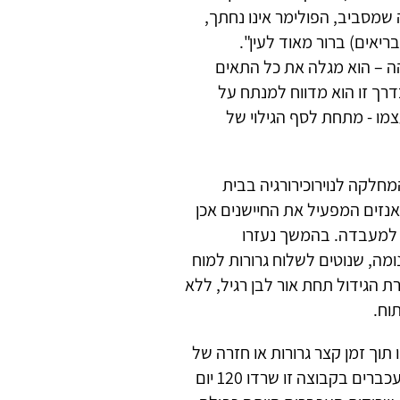
 שמסביב, הפולימר אינו נחתך,
בריאים) ברור מאוד לעין".
ה – הוא מגלה את כל התאים
בדרך זו הוא מדווח למנתח על
מו - מתחת לסף הגילוי של
חלקה לנוירוכירורגיה בבית
האנזים המפעיל את החיישנים אכן
ו למעבדה. בהמשך נעזרו
מה, שנוטים לשלוח גרורות למוח
ת הגידול תחת אור לבן רגיל, ללא
וח.
תוך זמן קצר גרורות או חזרה של
הגידולים עצמם, ותוחלת החיים שלהם הייתה קצרה - רק 40% מהעכברים בקבוצה זו שרדו 120 יום