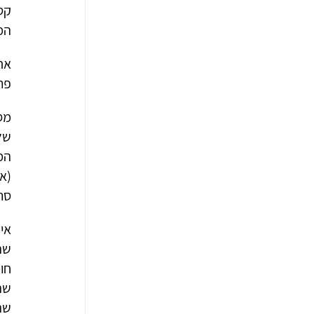
קט
המ
את
פרופ
מסב
של 
המ
(אב
סרט
איך
שה
שהן
שה