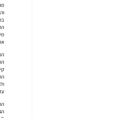
מת
והא
במ
הסר
מי
אמצ
המ
החו
קי
הח
ולר
עזר
התו