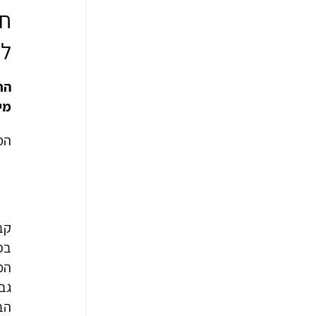
חי
לז
הח
מי
המח
קב
בפ
המד
גב
הב