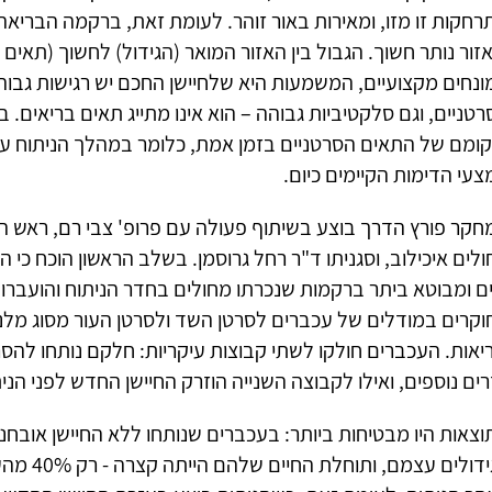
רחקות זו מזו, ומאירות באור זוהר. לעומת זאת, ברקמה הבריאה
זור נותר חשוך. הגבול בין האזור המואר (הגידול) לחשוך (תאים 
ונחים מקצועיים, המשמעות היא שלחיישן החכם יש רגישות גבוה
טניים, וגם סלקטיביות גבוהה – הוא אינו מתייג תאים בריאים. 
קומם של התאים הסרטניים בזמן אמת, כלומר במהלך הניתוח עצ
עי הדימות הקיימים כיום.
חקר פורץ הדרך בוצע בשיתוף פעולה עם פרופ' צבי רם, ראש המ
לים איכילוב, וסגניתו ד"ר רחל גרוסמן. בשלב הראשון הוכח כי 
ים ומבוטא ביתר ברקמות שנכרתו מחולים בחדר הניתוח והועבר
וקרים במודלים של עכברים לסרטן השד ולסרטן העור מסוג מלנו
יאות. העכברים חולקו לשתי קבוצות עיקריות: חלקם נותחו להסר
ים נוספים, ואילו לקבוצה השנייה הוזרק החיישן החדש לפני הנית
צאות היו מבטיחות ביותר: בעכברים שנותחו ללא החיישן אובחנו 