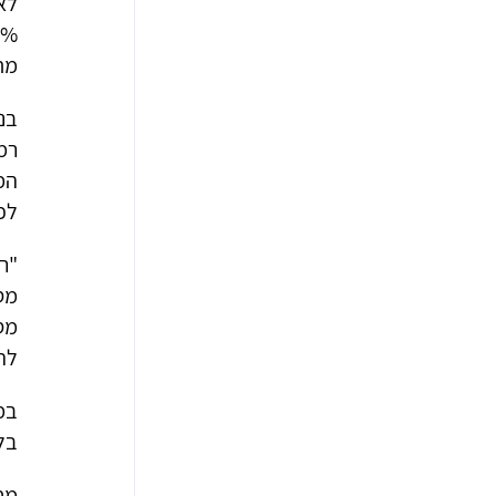
לא
מתו ב
בנו
רמו
לפנ
"ר
מס
מס
לה
במ
בל
מחקר 