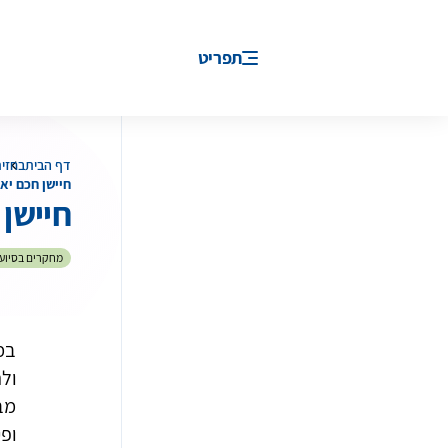
תפריט
דף הבית
בחזי
חיישן חכם יא
חיישן 
מחקרים בסיוע 
במ
ול
מב
ופי