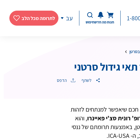
1-80
עב
לתרומה מכל הלב
חנות
מה חדש
חיפוש
בסרטן
תאי גידול סרטני
לשתף
הדפס
 חכם שיאפשר למנתחים לזהות
פ' רונית סצ'י פאיינרו
, והוא
ן, באמצעות תרומתם של ננסי
ICA.