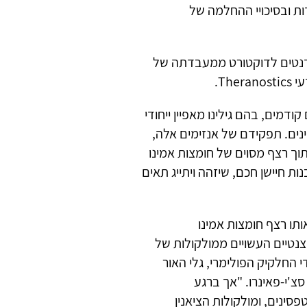
ות ובסיכויי ההחלמה של
טודנטים לדוקטורט ממעבדתה של
מים, בהם גילינו מאפיין ייחודי
סינים. תפקידם של אנזימים אלה,
וך רצף מסוים של חומצות אמינו
ות חיישן חכם, שיזהה ויתייג תאים
ותו רצף חומצות אמינו
צנטיים העשויים ממולקולות של
דיו על ידי החלקיק הפולימרי, גלי האור
סצ'י-פאינרו. "אך ברגע
סינים, ומולקולות הציאנין