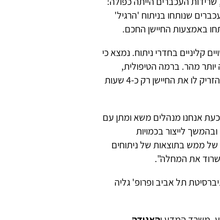
שרידות העכברים הייתה כפולה:
רו בריאים כעבור 120 יום. במילים אחרות: 60% מהעכברים שנותחו בניתוח 'הרגיל'
ים קליניים בחדרי ניתוח. נמצא כי
 יותר מהר. ברמה הטיפולית,
המשמעות היא כי אין צורך לאשפז את המטופל יום קודם, ואפשר להזריק לו את החיישן רק כ-4 שעות
וכעת אנחנו מנהלים משא ומתן עם
בהמשך לייצור בכמויות
ר של ממש בתוצאות של ניתוחים
לשרוד את המחלה".
ברסיטת תל אביב ופרופ' גליה
האגודה