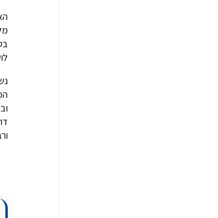
הא
מל
בטי
לוק
נש
המ
דר
ורב