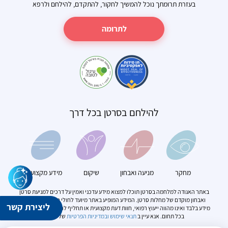
בעזרת תרומתך נוכל להמשיך לחקור, להתקדם, להילחם ולרפא
לתרומה
להילחם בסרטן בכל דרך
מחקר
מניעה ואבחון
שיקום
מידע מקצועי
באתר האגודה למלחמה בסרטן תוכלו למצוא מידע עדכני ואמין על דרכים למניעת סרטן
ואבחון מוקדם של מחלות סרטן. המידע המופיע באתר מיועד לחולי סרטן. הוא מספק
ליצירת קשר
מידע בלבד ואינו מהווה ייעוץ רפואי, חוות דעת מקצועית או תחליף להתייעצות עם מומחה
בכל תחום. אנא עיין ב
תנאי שימוש
ובמדיניות הפרטיות
של האתר