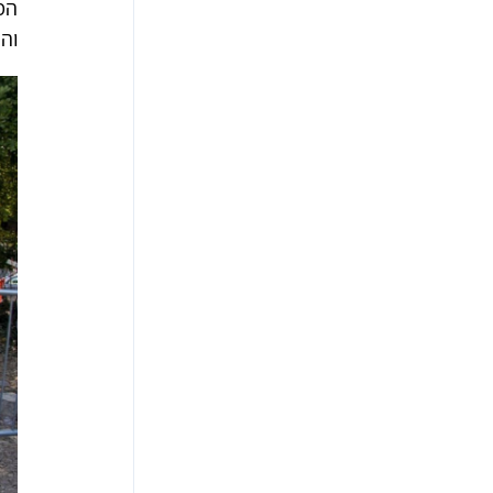
המ
וה