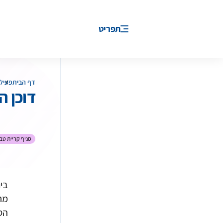
תפריט
דף הבית
פעילו
דוכן 
סניף קריית טבע
בי
מת
הס