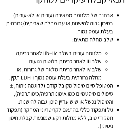
אבחנה של מלנומה ממאירה (עורית או לא‑עורית)
בסיכון גבוה להישנות או עם מחלה שאריתית/גרורתית
בעלת עומס נמוך.
שלב מחלה מתאים:
מלנומה עורית בשלב IIb–IIc לאחר כריתה
שלב III לאחר כריתת בלוטות נגועות
שלב IV לאחר כריתה מלאה של גרורות, או
מחלה גרורתית בעלת עומס נמוך ו‑LDH תקין.
המטופל סיים טיפול מקובל קודם (לדוגמה ניתוח, ±
טיפולים סיסטמיים כמו אימונותרפיה/כימותרפיה),
והטיפול נכשל או שיש עדיין סיכון גבוה להישנות.
גיל ותפקוד כללי בהתאם לקריטריוני המחקר (תפקוד
תפקודי טוב, ללא מחלות רקע שמונעות קבלת חיסון
ניסיוני).