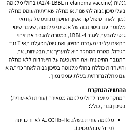
גנטית (A2/4‑1BBL melanoma vaccine) בחולי מלנומה
בעלי סיכון גבוה להישנות או מחלה שאריתית/עומס מחלה
נמוך לאחר טיפול קו ראשון. החיסון מבוסס על קו תאי
מלנומה עם ביטוי גבוה של אנטיגני מלנומה, שעבר שינוי
גנטי להבעת ליגנד 4‑1BBL, במטרה להגביר את זיהוי
התאים על ידי מערכת החיסון ואת גיוס/הפעלת תאי T נגד
הגידול. מטרת המחקר היא להעריך את הבטיחות, את
התגובה החיסונית ואת ההשפעה על הישרדות ללא מחלה
והישרדות כוללת בחולי מלנומה בסיכון גבוה לאחר כריתה או
עם מחלה גרורתית בעלת עומס נמוך.
ההתוויה הנחקרת
המחקר מיועד לחולי מלנומה ממאירה (עורית ולא‑עורית)
בסיכון גבוה, כולל:
מלנומה עורית בשלב AJCC IIb–IIc לאחר כריתה
(גידול עבה/מכויב).