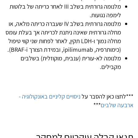
מלנומה גרורתית בשלב III לאחר כריתה של בלוטות
לימפה נגועות.
מלנומה גרורתית בשלב IV שעברה כריתה מלאה, או
מחלה גרורתית שאינה ניתנת לכריתה אך בעלת עומס
מחלה נמוך ו‑LDH תקין, לאחר לפחות שני קווי טיפול
(כימותרפיה, ipilimumab, ובמידת הצורך BRAF‑i).
מלנומה לא‑עורית (ענבית, מוקוזלית) בשלבים
מקבילים.
***לחצו כאן להסבר על
ניסויים קליניים באונקולוגיה -
ארבעה שלבים
***
תנאי קבלה עיקריים למחקר