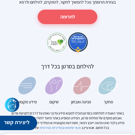
בעזרת תרומתך נוכל להמשיך לחקור, להתקדם, להילחם ולרפא
לתרומה
להילחם בסרטן בכל דרך
מחקר
מניעה ואבחון
שיקום
מידע מקצועי
באתר האגודה למלחמה בסרטן תוכלו למצוא מידע עדכני ואמין על דרכים למניעת סרטן
ואבחון מוקדם של מחלות סרטן. המידע המופיע באתר מיועד לחולי סרטן. הוא מספק
ליצירת קשר
מידע בלבד ואינו מהווה ייעוץ רפואי, חוות דעת מקצועית או תחליף להתייעצות עם מומחה
בכל תחום. אנא עיין ב
תנאי שימוש
ובמדיניות הפרטיות
של האתר