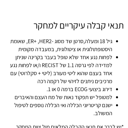
תנאי קבלה עיקריים למחקר
גיל 18 ומעלה,סרטן שד מסוג -ER+ ,HER2, שאומת
היסטופתולוגית או ציטולוגית, במעבדה מקומית
לפחות נגע אחד שלא טופל בעבר בקרינה שניתן
למדידה לפי גרסה 1.1 של RECIST ו/או לפחות נגע
אחד בעצם שהוא ליטי מעורב (ליטי + סקלרוטי) עם
מרכיבים ניתנים לזיהוי של רקמה רכה
דירוג ביצועי ECOG ברמה 0 או 1.
למטופל יש תפקוד נאות של מח העצם והאיברים
ישנם קריטריוני הכללה ואי הכללה נוספים לטיפול
המשולב.
*יש לברר את תנאי הקבלה המלאים מול צוות המחקר.