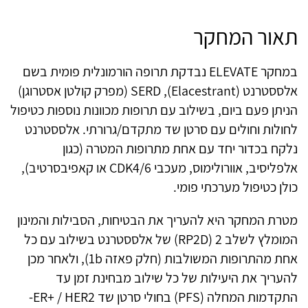
תאור המחקר
במחקר ELEVATE נבדקת תרופה הורמונלית פומית בשם
אלססטרנט (Elacestrant), SERD (מפרק קולטן אסטרוגן)
הניתן פעם ביום, בשילוב עם תרופות מכוונות נוספות כטיפול
לחולות וחולים עם סרטן שד מתקדם/גרורתי. אלססטרנט
נלקח בכדור יחד עם אחת מתרופות המטרה (כגון
אלפליסיב, אוורולימוס, מעכבי CDK4/6 או קאפיבסרטיב),
כולן כטיפול מערכתי פומי.
מטרת המחקר היא להעריך את הבטיחות, הסבילות והמינון
המומלץ לשלב 2 (RP2D) של אלססטרנט בשילוב עם כל
אחת מהתרופות המשולבות (חלק פאזה 1b), ולאחר מכן
להעריך את היעילות של כל שילוב מבחינת זמן עד
התקדמות המחלה (PFS) בחולי סרטן שד ER+ / HER2‑