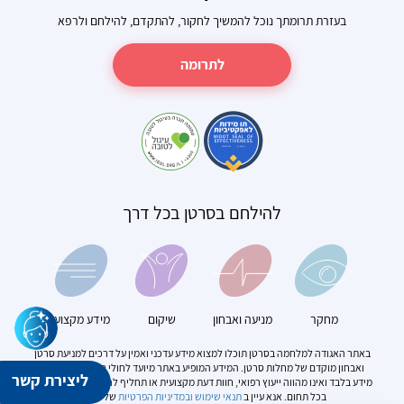
בעזרת תרומתך נוכל להמשיך לחקור, להתקדם, להילחם ולרפא
לתרומה
להילחם בסרטן בכל דרך
מחקר
מניעה ואבחון
שיקום
מידע מקצועי
באתר האגודה למלחמה בסרטן תוכלו למצוא מידע עדכני ואמין על דרכים למניעת סרטן
ואבחון מוקדם של מחלות סרטן. המידע המופיע באתר מיועד לחולי סרטן. הוא מספק
ליצירת קשר
מידע בלבד ואינו מהווה ייעוץ רפואי, חוות דעת מקצועית או תחליף להתייעצות עם מומחה
בכל תחום. אנא עיין ב
תנאי שימוש
ובמדיניות הפרטיות
של האתר