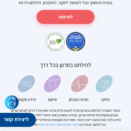
בעזרת תרומתך נוכל להמשיך לחקור, להתקדם, להילחם ולרפא
לתרומה
להילחם בסרטן בכל דרך
מחקר
מניעה ואבחון
שיקום
מידע מקצועי
באתר האגודה למלחמה בסרטן תוכלו למצוא מידע עדכני ואמין על דרכים למניעת סרטן
ואבחון מוקדם של מחלות סרטן. המידע המופיע באתר מיועד לחולי סרטן. הוא מספק
ליצירת קשר
מידע בלבד ואינו מהווה ייעוץ רפואי, חוות דעת מקצועית או תחליף להתייעצות עם מומחה
בכל תחום. אנא עיין ב
תנאי שימוש
ובמדיניות הפרטיות
של האתר