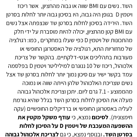
השד. נשים עם BMI שווה או גבוה מהחציון, אשר ריכוז
ויטמין D בגופן היה גבוה, היו בסיכון גבוה יותר לחלות בסרטן
השד. הירידה בסיכון לחלות בסרטן שד שנצפתה אצל נשים
עם BMI קטן מהחציון, יכולה להיות מוסברת על ידי חלק
מהתכונות של ויטמין D כפי שעלו במחקרים , כמו: רגולציה
של מחזוריות התא, רגולציה של האסטרוגן החופשי או
מעורבות בתהליכים אנטי-דלקתיים. בהקשר של צריכת
אלכוהול, ריכוז של 10 ננוגרם למיליליטר ויטמין D בפלסמה
עמד בקשר ישיר עם סיכון נמוך יותר לחלות בסרטן שד אצל
נשים שצריכת האלכוהול שלהן הייתה שווה או נמוכה
מהממוצע - 7.1 גרם ליום. יתכן וצריכת אלכוהול גבוהה
מעלה את הסיכון לחלות בסרטן השד בגלל שהיא גורמת
לעליה באסטרוגן החופשי או ברדיקלים החופשיים (עקה
חימצונית).
לסיכום
נמצא, כי
עודף משקל מקטין את
ההשפעה המעכבת של ויטמין
D על הסיכון לחלות
בסרטן השד.
ובנוסף נמצא, כי גם
לצריכת אלכוהול גבוהה