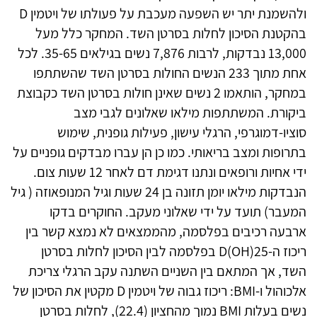
ולהשמנת יתר יש השפעה מעכבת על פעולתו של ויטמין D
בהקטנת הסיכון לחלות בסרטן השד. המחקר כלל מעל
13,000 נבדקות, לרבות 7,876 נשים בגילאים 35-65. לכל
אחת מתוך 233 הנשים החולות בסרטן השד שהשתתפו
במחקר, הותאמו 2 נשים שאינן חולות בסרטן השד כקבוצת
ביקורת. המשתתפות מילאו שאלונים לגבי מצב
סוציו-דמוגרפי, הרגלי עישון, פעילות גופנית, שימוש
בתרופות ומצב בריאותי. כמו כן הן עברו מבדקים גופניים על
ידי אחיות ורופאים ונתנו דגימת דם לאחר 12 שעות צום.
הנבדקות מילאו יומן תזונה בן 24 שעות וגיל המנופאוזה ( גיל
המעבר) תועד על ידי שאלוני מעקב. החוקרים בדקו
ארבעה רכיבים בפלסמה, מהממצאים לא נמצא קשר בין
ריכוז ה-25(OH)D בפלסמה לבין הסיכון לחלות בסרטן
השד, אך המתאם בין השניים השתנה עקב הרגלי צריכת
אלכוהול ו-BMI: ריכוז גבוה של ויטמין D מקטין את הסיכון של
נשים בעלות BMI נמוך מהחציון (22.4), לחלות בסרטן