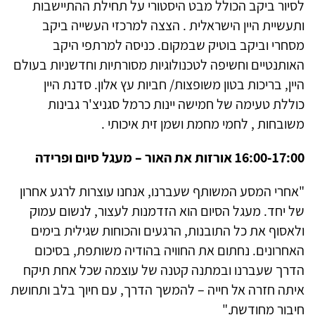
לסיור ביקב הכולל מבט היסטורי על תחילת ההתיישבות
ותעשיית היין הישראלית . הצצה למרכזי העשייה ביקב
מסחרי וביקב בוטיק שבמקום. כניסה למרתפי היקב
האותנטיים וחשיפה לטכנולוגיות מסורתיות וחדשניות בעולם
היין, בריכות בטון משופצות/ חביות עץ אלון. סדנת היין
כוללת טעימה של חמישה יינות כרמל סגניצ'ר גבינות
משובחות , לחמי מחמת ושמן זית איכותי .
16:00-17:00 אורזות את האור – מעגל סיום ופרידה
"אחרי המסע המשותף שעברנו, אנחנו עוצרות לרגע אחרון
של יחד. מעגל הסיום הוא הזדמנות לעצור, לנשום עמוק
ולאסוף את כל התובנות, הרגעים והכוחות שגילית בימים
האחרונים. נחתום את החוויה בהודיה משותפת, בסיכום
הדרך שעברנו ובמתנה קטנה של עוצמה שכל אחת תיקח
איתה חזרה אל חייה – להמשך הדרך, עם חיוך בלב ותחושת
חיבור מחודשת."