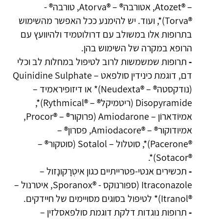
– ®Atozet, אטורבה® – ®Atorva, טורבה® -
®Torva)*, ועוד. יש להימנע ככל האפשר מהשימוש
בתרופות אלו במשולב עם דרולוטמיד ולהיוועץ עם
הרופא במקרה של השימוש בהן.
-
תרופות שמשמשות לרוב לטיפול במחלות לב וכלי
דם, דוגמת כינידין סולפאט – Quinidine Sulphate
(נודקסטה® – ®Neudexta)* או דיזופיראמיד –
Disopyramide (ריטמיקל® – ®Rythmical)*,
אמיוֹדארוֹן – Amiodarone (פרוקור® – ®Procor,
אמיודוקור® – ®Amiodacore, פסרון® –
®Pacerone)*, סוטלול – Sotalol (סוטקור® –
®Sotacor)*.
-
תכשירים אנטי-פטרייתיים כגון איטְרָקונָזול –
Itraconazole (ספורנוקס - ®Sporanox, איטרנול –
®Itranol)* לטיפול בסוגים מסויימים של חיידקים.
-
תרופות נוגדות דלקת דוגמת סולפאסלזין –