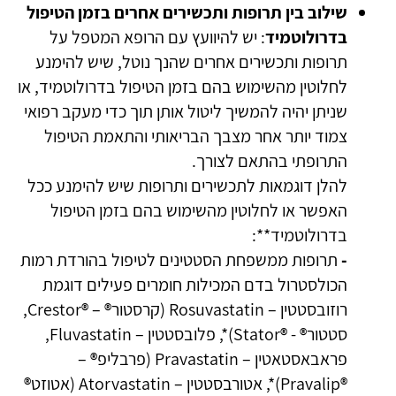
שילוב בין תרופות ותכשירים אחרים בזמן הטיפול
בדרולוטמיד
: יש להיוועץ עם הרופא המטפל על
תרופות ותכשירים אחרים שהנך נוטל, שיש להימנע
לחלוטין מהשימוש בהם בזמן הטיפול בדרולוטמיד, או
שניתן יהיה להמשיך ליטול אותן תוך כדי מעקב רפואי
צמוד יותר אחר מצבך הבריאותי והתאמת הטיפול
התרופתי בהתאם לצורך.
להלן דוגמאות לתכשירים ותרופות שיש להימנע ככל
האפשר או לחלוטין מהשימוש בהם בזמן הטיפול
בדרולוטמיד**:
-
תרופות ממשפחת הסטטינים לטיפול בהורדת רמות
הכולסטרול בדם המכילות חומרים פעילים דוגמת
רוזובסטטין – Rosuvastatin (קרסטור® – ®Crestor,
סטטור® - ®Stator)*, פלובסטטין – Fluvastatin,
פראבאסטאטין – Pravastatin (פרבליפ® –
®Pravalip)*, אטורבסטטין – Atorvastatin (אטוזט®