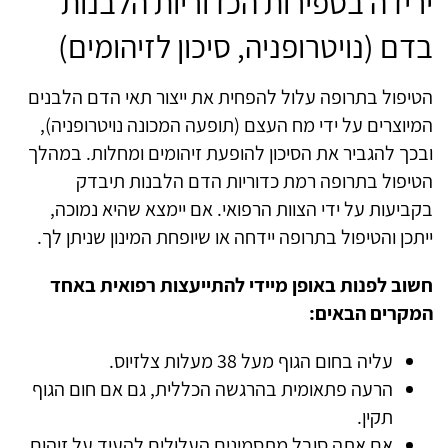
ירידה בספירות הכדוריות הלבנות
בדם (נויטרופניה, סיכון לזיהומים)
הטיפול בתרופה עלול להפחית את ייצור תאי הדם הלבנים
המיוצרים על ידי מח העצם (תופעה המכונה נויטרופניה),
ובכך להגביר את הסיכון להופעת זיהומים ומחלות. במהלך
הטיפול בתרופה רמת כדוריות הדם הלבנות תיבדק
בקביעות על ידי הצוות הרפואי. אם יימצא שהיא נמוכה,
ייתכן והטיפול בתרופה יידחה או שיופחת המינון שניתן לך.
חשוב לפנות באופן מיידי להתייעצות רפואית באחד
המקרים הבאים:
עליה בחום הגוף מעל 38 מעלות צלזיוס.
הרעה פתאומית בהרגשה הכללית, גם אם חום הגוף
תקין.
אם אתה סובל מתסמינים העלולים להעיד על זיהום,