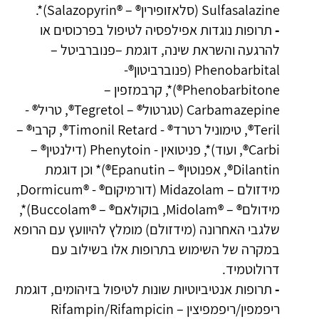
Sulfasalazine (סלאזופירין® – ®Salazopyrin)*.
-
תרופות נוגדות אפילפסיה לטיפול בפרכוסים או
להרגעה והשראת שינה, דוגמת –פנוברביטל –
Phenobarbital (פנוברביטון®-
Phenobarbitone®)*, קרבמזפין –
Carbamazepine (טגרטול® – Tegretol®, טריל® -
Teril®, טימוניל רטרד® - Timonil Retard®, קרבי® –
Carbi®, ועוד)*, פניטואין - Phenytoin (דילנטין® –
Dilantin®, אפנוטין® – Epanutin®)* וכן דוגמת
מידזולם – Midazolam (דורמיקום® - ®Dormicum,
מידולם® – ®Midolam, בוקולאם® – ®Buccolam)*,
שלגבי האחרונה (מידזולם) מומלץ להיוועץ עם הרופא
במקרה של השימוש בתרופות אלו בשילוב עם
דרולוטמיד.
-
תרופות אנטיביוטיות שונות לטיפול בזיהומים, דוגמת
ריפמפין/ריפמפיצין – Rifampin/Rifampicin