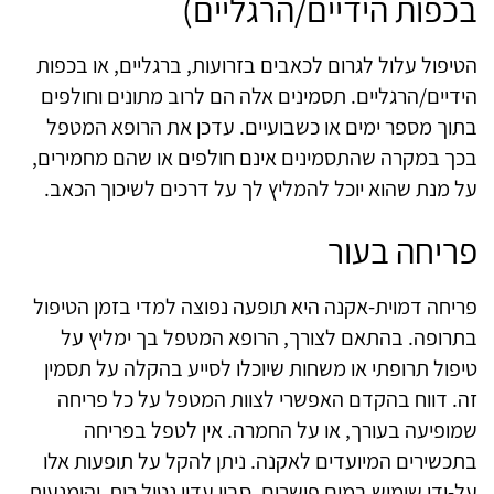
בכפות הידיים/הרגליים)
הטיפול עלול לגרום לכאבים בזרועות, ברגליים, או בכפות
הידיים/הרגליים. תסמינים אלה הם לרוב מתונים וחולפים
בתוך מספר ימים או כשבועיים. עדכן את הרופא המטפל
בכך במקרה שהתסמינים אינם חולפים או שהם מחמירים,
על מנת שהוא יוכל להמליץ לך על דרכים לשיכוך הכאב.
פריחה בעור
פריחה דמוית-אקנה היא תופעה נפוצה למדי בזמן הטיפול
בתרופה. בהתאם לצורך, הרופא המטפל בך ימליץ על
טיפול תרופתי או משחות שיוכלו לסייע בהקלה על תסמין
זה. דווח בהקדם האפשרי לצוות המטפל על כל פריחה
שמופיעה בעורך, או על החמרה. אין לטפל בפריחה
בתכשירים המיועדים לאקנה. ניתן להקל על תופעות אלו
על-ידי שימוש במים פושרים, סבון עדין נטול ריח, והימנעות