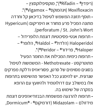
(ריפדין® – Rifadin®)*, מוקסיפלוקסצין –
Moxifloxacin (ויגהמוקס® – Vigamox®)*.
-
תוסף תזונה המשמש לטיפול בדיכאון קל וחרדה
מתונה המכיל פרע מחורר או היפריקום (Hypericum
perforatum / St. John’s Wort).
-
תרופות אנטי-פסיכוטיות דוגמת הלופרידול –
Haloperidol (הלדול® – Haldol®, הלופר® –
Haloper®, פרידור® – Peridor®)*.
-
תרופות כימיות המכילות את החומר הפעיל
מתוטרקסט - Methotrexate - המשמשות לטיפול
בסוגים מסוימים של סרטן, פסוריאזיס ודלקת מפרקים
שגרונית. יש להימנע ככל האפשר מהשימוש בתרופות
אלו במשולב עם דרולוטמיד ולהיוועץ עם הרופא
במקרה של שימוש בה.
-
תרופות להרגעה ממשפחת הבנזודיאזפינים דוגמת
מידזולם – Midazolam (דורמיקום® - ®Dormicum,