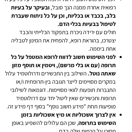
רפואית אחרת ממנה הנך סובל,
ובעיקר על בעיות
בלב, בכבד או בכליות, וכן על כל ניתוח שעברת
לטיפול בבעיות בכלי הדם.
חולים עם ירידה ניכרת בתפקוד הכלייתי והכבד
יצטרכו, בהוראת רופא, להפחית את המינון לטבליה
אחת ביממה.
לפני השימוש חשוב לדווח לרופא המטפל על כל
תרופה (עם או בלי מרשם), ויטמין או תוסף מזון
שאתה נוטל.
השילוב בין התכשירים ודרולוטמיד עלול
במקרים מסויימים לייצר תגובה בין-תרופתית ו/או
התגברות תופעות לוואי מסויימות. דוגמאות לשילובי
תרופות ותכשירים שאין ליטול יחד עם דרולוטמיד
מופיעות תחת "מידע חשוב נוסף" בסוף דף מידע זה.
אין לצרוך אשכוליות או מיץ אשכוליות בזמן
השימוש בתרופה
, שכן הם עלולים להשפיע באופן
מסוכן על הרמות שלה בדם.