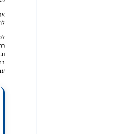
מאד
אם
לה
למר
רח
וב
בת
עבו