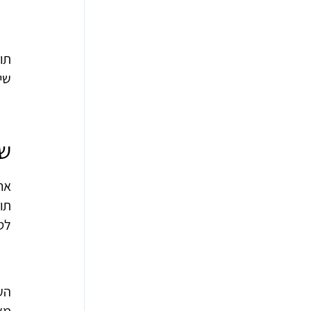
תו
שי
שי
ארל
תו
לטי
הע