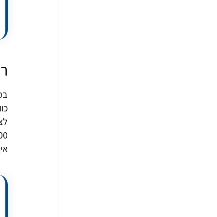
רג
במ
כו
אי