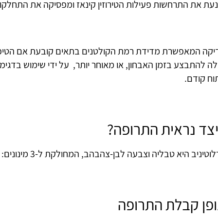
נעת את התרחשות פעילות הטירוזין קינאז ומפסיקה את התחלקות
יקה המאפשרת מדידת רמת הקולטנים בתאים קובעת אם הטיפול
לה להתבצע בזמן האבחון, או מאוחר יותר, על ידי שימוש בדגימ
וח קודם.
צד נראית התרופה?
טיניב היא טבליה וצבעה לבן-צהבהב, המחולקת ל-3 מינונים: 25 מ"ג, 100 מ"ג ו-150 מ"ג.
פן קבלת התרופה