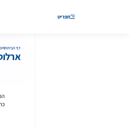
תפריט
דף הבית
תרופ
ארלוטיניב - rlotinib
המ
כת