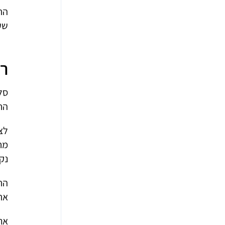
הת
שע
רי
סל
הח
לצ
מחל
נקר
הת
את