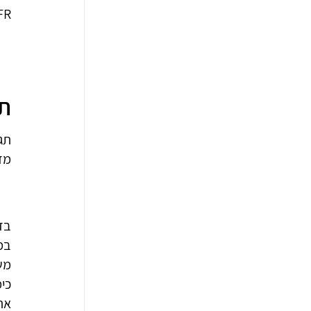
R.
תו
תגו
מדו
בד
במ
משפ
כימ
את