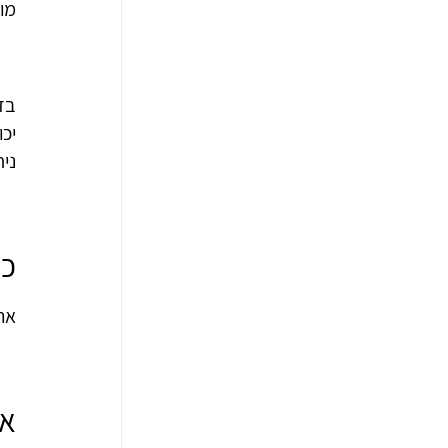
מו
בד
יכו
נית
כי
ארלו
או