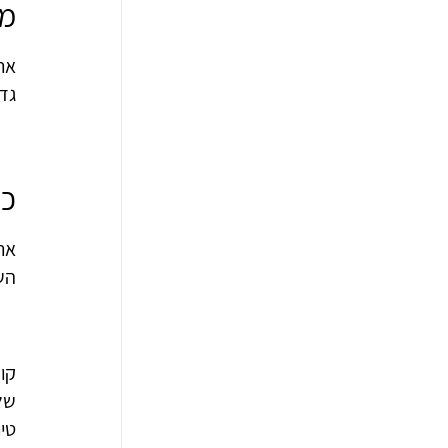
מה
ארל
גד
כי
השי
של
טיר