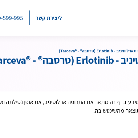
0-599-995
ליצירת קשר
ות
ארלוטיניב - Erlotinib (טרסבה® - ®Tarceva)
E (טרסבה® - ®Tarceva)
ידע בדף זה מתאר את התרופה ארלוטיניב, את אופן נטילתה ואת
וצאה מהשימוש בה.