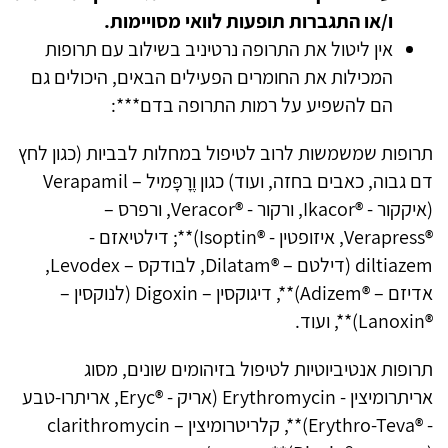
ו/או התגברות תופעות לוואי מסויימות.
אין ליטול את התרופה נרטיניב בשילוב עם תרופות
המכילות את החומרים הפעילים הבאים, היכולים גם
הם להשפיע על רמות התרופה בדם***:
תרופות שמשמשות לרוב לטיפול במחלות לבביות (כגון לחץ
דם גבוה, כאבים בחזה, ועוד) כגון וֶֶרָפָּמיל – Verapamil
(איקקור - ®Ikacor, ורקור - ®Veracor, ורפרס –
®Verapress, איזופטין - ®Isoptin)**; דילטיאזם -
diltiazem (דילטם – ®Dilatam, לבודקס – Levodex,
אדיזם – ®Adizem)**, דיגוקסין – Digoxin (לנוקסין –
®Lanoxin)**, ועוד.
תרופות אנטיביוטיות לטיפול בזיהומים שונים, מסוג
אריתרומיצין - Erythromycin (אריק - ®Eryc, אריתרו-טבע
- ®Erythro-Teva)**, קלריטרומיצין – clarithromycin