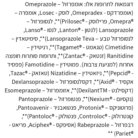
דוגמאות לתרופות אלו: אומפרזול – Omeprazole
(אומפרדקס - Omepradex, לוסק - Losec, אומפרה –
®Omepra, פרילוסק - ®Prilosec)**, לנסופרזול –
Lansoprazole (לנטון - ®Lanton, לנסו - ®Lanso,
לנסופרזול טבע – Lansoprazole Teva)**, סימיטאדין –
Cimetidine (טגאמט - ®Tagamet)**, רניטידין –
Ranitidine (זנטאק - ®Zantac)**, ותרופות סותרות חומצה
אחרות (למניעת צרבות). פמוטידין – Famotidine (פפסיד
- ®Pepcid)**, ניזאטידין – Nizatidine (טאזאק - ®Tazac,
אקסיד - ®Axid)**, דקסלנסופרזול – Dexlansoprazole
(דקסילנט - DexilantTM)**, אזומפרזול – Esomeprazole
(נקסיום - ®Nexium)**, פנטופרזול – Pantoprazole
(פרוטוניקס – ®Protonix, פנטואבניר - Pantoavenir,
קונטרולוק - ®Controloc, פנטולוק - ®Pantoloc)**,
רבפרזול – Rabeprazole (אסיפקס - ®Aciphex, פריאט -
®Pariet) **