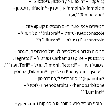
(ביאקסין – ®Biaxin)**, ריפמפין/ריפמפיצין –
Rifampin/Rifampicin (ריפדין - ®Rifadin, רימקטן -
®Rimactane)**,ועוד.
תכשירים אנטי-פטרייתיים המכילים קטוקונאזול –
Ketoconazole (ניזורל – ®Nizoral)**, פלוקנוזול –
Fluconazole (דיפלוקן – ®Diflucan)**
תרופות נוגדות אפילפסיה לטיפול בפרכוסים, דוגמת –
קרבמזפין – Carbamazepine (טגרטול – ®Tegretol,
טימוניל רטרד – ®Timonil Retard, טריל – ®Teril, ועוד)**,
פניטואין – Phenytoin (דילנטין – ®Dilantin, אפנוטין –
®Epanutin)**, פנוברביטול/פנוברביטון –
Phenobarbital/Phenobarbitone (לומינל –
®Luminal)**
- תוסף המכיל פרע מחורר או היפריקום (Hypericum