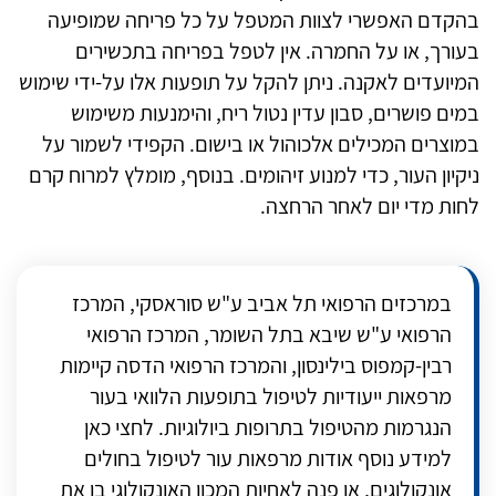
בהקדם האפשרי לצוות המטפל על כל פריחה שמופיעה
בעורך, או על החמרה. אין לטפל בפריחה בתכשירים
המיועדים לאקנה. ניתן להקל על תופעות אלו על-ידי שימוש
במים פושרים, סבון עדין נטול ריח, והימנעות משימוש
במוצרים המכילים אלכוהול או בישום. הקפידי לשמור על
ניקיון העור, כדי למנוע זיהומים. בנוסף, מומלץ למרוח קרם
לחות מדי יום לאחר הרחצה.
במרכזים הרפואי תל אביב ע"ש סוראסקי, המרכז
הרפואי ע"ש שיבא בתל השומר, המרכז הרפואי
רבין-קמפוס בילינסון, והמרכז הרפואי הדסה קיימות
מרפאות ייעודיות לטיפול בתופעות הלוואי בעור
הנגרמות מהטיפול בתרופות ביולוגיות. לחצי כאן
למידע נוסף אודות מרפאות עור לטיפול בחולים
אונקולוגים, או פנה לאחיות המכון האונקולוגי בו את