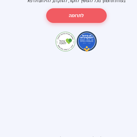
בעזרת תרומתך נוכל להמשיך לחקור, להתקדם, להילחם ולרפא
לתרומה