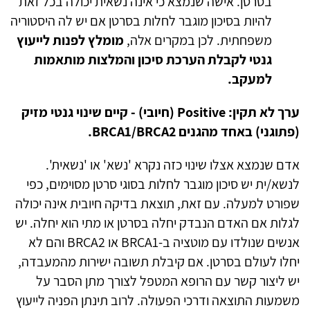
בסרטן. אישה שנמצא כי אינה נשאית יכולה בכל זאת
להיות בסיכון מוגבר לחלות בסרטן אם יש לה היסטוריה
משפחתית. לכן במקרים אלה,
מומלץ לפנות לייעוץ
גנטי לקבלת הערכת סיכון והמלצות מותאמות
למעקב.
ערך לא תקין:
Positive
(חיובי) - קיים שינוי גנטי מזיק
(פתוגני) באחד מהגנים
BRCA1/BRCA2
.
אדם שנמצא אצלו שינוי כזה נקרא 'נשא' או 'נשאית'.
לנשא/ית יש סיכון מוגבר לחלות בסוגי סרטן מסוימים, כפי
שפורט למעלה. עם זאת, תוצאת בדיקה חיובית אינה יכולה
לגלות אם האדם הנבדק יחלה בסרטן או מתי הוא יחלה. יש
אנשים שנולדו עם מוטציה ב-
BRCA1
או
BRCA2
והם לא
יחלו לעולם בסרטן.
אם קיבלת תשובה ישירות מהמעבדה,
יש ליצור קשר עם הרופא המטפל לצורך מתן הסבר על
משמעות התוצאה ודרכי הפעולה. לרוב תינתן הפניה לייעוץ