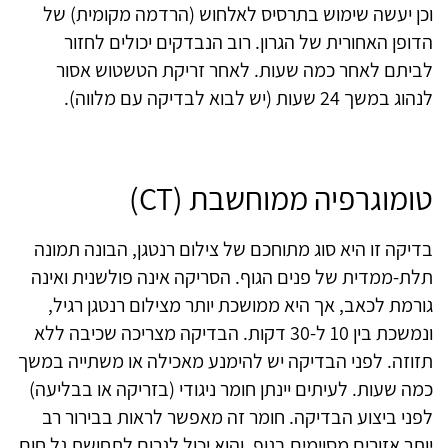
וכן יעשה שימוש בתרסיס לאלחוש (הרדמה מקומית) של
הדופן האחורית של הגרון. רוב הנבדקים יכולים לחזור
לביתם לאחר כמה שעות. לאחר זריקת הטשטוש אסור
לנהוג במשך 24 שעות (יש לבוא לבדיקה עם מלווה).
טומוגרפיה ממוחשבת (CT)
בדיקה זו היא סוג מתוחכם של צילום רנטגן, הבונה תמונה
תלת-ממדית של פנים הגוף. הסריקה אינה פולשנית ואינה
גורמת לכאב, אך היא ממושכת יותר מצילום רנטגן רגיל,
ונמשכת בין 10 ל-30 דקות. הבדיקה מצריכה שכיבה ללא
תזוזה. לפני הבדיקה יש להימנע מאכילה או משתייה במשך
כמה שעות. לעיתים יינתן חומר ניגודי (בזריקה או בבליעה)
לפני ביצוע הבדיקה. חומר זה מאפשר לראות בבירור רב
יותר אזורים מסוימים בגוף, והוא יכול לגרום לתחושת גל חום