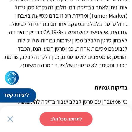
אותו ניתן לאתר בבדיקת דם. חלבון זה נקרא סמן גידול
(Tumor Marker) ומדידת ריכוזו בדם מסייעת באבחון
גידול סרטני בלבלב ובמעקב אחר תגובת הגידול לטיפול.
עם זאת, אי אפשר להשתמש ב-19-9 CA כבדיקה היחידה
לאבחון סרטן הלבלב מכיוון שרמות גבוהות שלו יכולות
לנבוע גם מסיבות אחרות, כגון סרטן המעי הגס, הכבד
והוושט, או ממצבים לא סרטניים, כגון דלקת הלבלב, שחמת
הכבד וחסימה לא סרטנית של צינור המרה המשותף.
בדיקות גנטיות
ליצירת קשר
מי שמאובחן עם סרטן לבלב יעבור בדיקה להימצאות
מוטציה בגנים BRCA1/2. כמו כן, אפשר להתייעץ עם הצוות
המטפל לגבי הנחיצות של בדיקות נוספות, דוגמת בדיקה
לתרומה מכל הלב
לאיתור איחוי בגן NTRK או בדיקת MSI-H/dMMR לאיתור