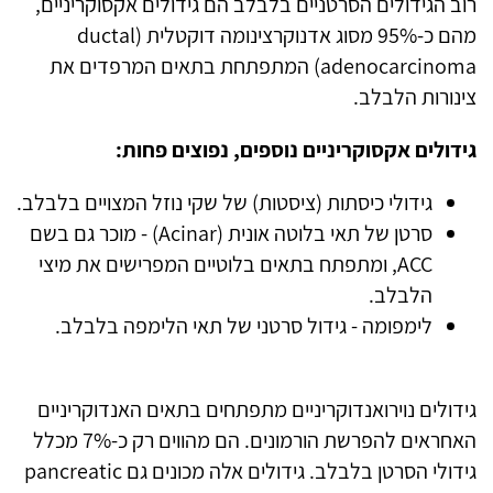
רוב הגידולים הסרטניים בלבלב הם גידולים אקסוקריניים,
מהם כ-95% מסוג אדנוקרצינומה דוקטלית (ductal
adenocarcinoma) המתפתחת בתאים המרפדים את
צינורות הלבלב.
גידולים אקסוקריניים נוספים, נפוצים פחות:
גידולי כיסתות (ציסטות) של שקי נוזל המצויים בלבלב.
סרטן של תאי בלוטה אונית (Acinar) - מוכר גם בשם
ACC, ומתפתח בתאים בלוטיים המפרישים את מיצי
הלבלב.
לימפומה - גידול סרטני של תאי הלימפה בלבלב.
גידולים נוירואנדוקריניים מתפתחים בתאים האנדוקריניים
האחראים להפרשת הורמונים. הם מהווים רק כ-7% מכלל
גידולי הסרטן בלבלב. גידולים אלה מכונים גם pancreatic