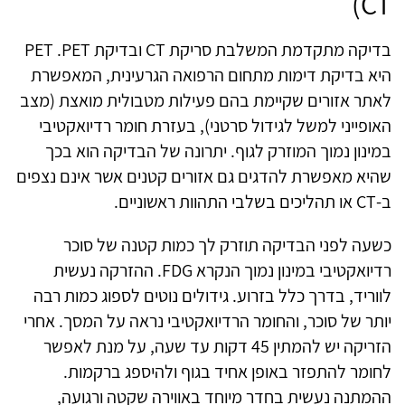
CT)
בדיקה מתקדמת המשלבת סריקת CT ובדיקת PET .PET
היא בדיקת דימות מתחום הרפואה הגרעינית, המאפשרת
לאתר אזורים שקיימת בהם פעילות מטבולית מואצת (מצב
האופייני למשל לגידול סרטני), בעזרת חומר רדיואקטיבי
במינון נמוך המוזרק לגוף. יתרונה של הבדיקה הוא בכך
שהיא מאפשרת להדגים גם אזורים קטנים אשר אינם נצפים
ב-CT או תהליכים בשלבי התהוות ראשוניים.
כשעה לפני הבדיקה תוזרק לך כמות קטנה של סוכר
רדיואקטיבי במינון נמוך הנקרא FDG. ההזרקה נעשית
לווריד, בדרך כלל בזרוע. גידולים נוטים לספוג כמות רבה
יותר של סוכר, והחומר הרדיואקטיבי נראה על המסך. אחרי
הזריקה יש להמתין 45 דקות עד שעה, על מנת לאפשר
לחומר להתפזר באופן אחיד בגוף ולהיספג ברקמות.
ההמתנה נעשית בחדר מיוחד באווירה שקטה ורגועה,