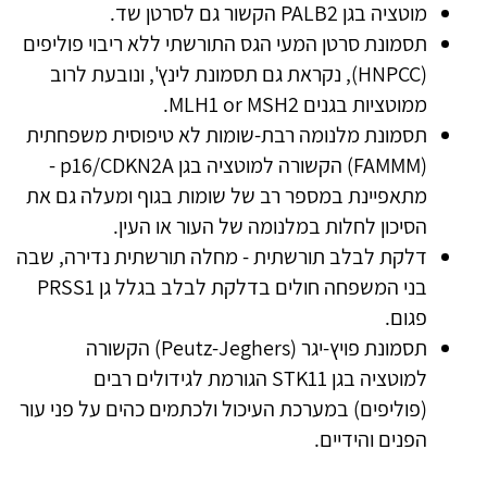
מוטציה בגן PALB2 הקשור גם לסרטן שד.
תסמונת סרטן המעי הגס התורשתי ללא ריבוי פוליפים
(HNPCC), נקראת גם תסמונת לינץ', ונובעת לרוב
ממוטציות בגנים MLH1 or MSH2.
תסמונת מלנומה רבת-שומות לא טיפוסית משפחתית
(FAMMM) הקשורה למוטציה בגן p16/CDKN2A -
מתאפיינת במספר רב של שומות בגוף ומעלה גם את
הסיכון לחלות במלנומה של העור או העין.
דלקת לבלב תורשתית - מחלה תורשתית נדירה, שבה
בני המשפחה חולים בדלקת לבלב בגלל גן PRSS1
פגום.
תסמונת פויץ-יגר (Peutz-Jeghers) הקשורה
למוטציה בגן STK11 הגורמת לגידולים רבים
(פוליפים) במערכת העיכול ולכתמים כהים על פני עור
הפנים והידיים.