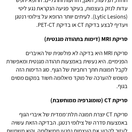
עדות לנזק בעצמות, בעיקר פגיעה הנקראת נגע ליטי
(Lytic Lesions). לעיתים יוותר הרופא על צילומי רנטגן
ויעדיף לבצע בדיקת CT או בדיקת PET-CT.
סריקת MRI (דימות בתהודה מגנטית)
סריקת MRI היא בדיקה לא פולשנית של האיברים
הפנימיים. היא נעשית באמצעות תהודה מגנטית ומאפשרת
לקבל תמונות חתך רוחביות של הגוף. סוג הדימות הזה
משמש להערכה של מוקד מיאלומה חשוד במקום מסוים
בגוף.
סריקת CT (טומוגרפיה ממוחשבת)
סריקת CT יוצרת תמונה תלת־ממדית של איברי הגוף
באמצעות סדרה של צילומי רנטגן. הבדיקה הזאת עשויה
לעזור לקבוע אם העצמות נפגעו ממיאלומה, והיא משמשת