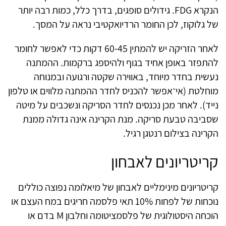
הנקרא FDG. גידולים סופגים, בדרך כלל, כמות רבה יותר
של גלוקוז, לכן החומר הרדיואקטיבי נראה על המסך.
לאחר הזריקה יש להמתין 60-45 דקות כדי לאפשר לחומר
להתפזר באופן אחיד בגוף ולהיספג ברקמות. ההמתנה
נעשית בחדר מיוחד, באווירה שקטה ורגועה ובמנוחה
מוחלטת (אי־אפשר להכניס לחדר ההמתנה מלווים או טלפון
נייד). לאחר מכן נכנסים לחדר הסריקה ונשכבים על מיטה
שסביבה טבעת סריקה. מנת הקרינה אינה גדולה ממנת
הקרינה בצילום רנטגן רגיל.
קריטריונים לאבחון
קריטריונים מינימליים לאבחון של מיאלומה נפוצה כוללים
נוכחות של לפחות 10% תאי פלסמה חריגים במח העצם או
הוכחה היסטולוגית של פלסמציטומה וחלבון M בדם או