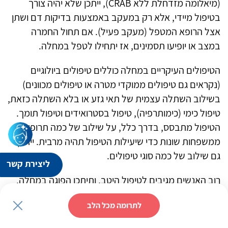
(מיאלומה מזדחלת ללא CRAB), ייתכן שלא יהיה צורך
בטיפול מיידי, אלא רק במעקב באמצעות בדיקות דם ושתן
אצל הרופא המטפל (מעקב פעיל). אם תחול החמרה
במצב או יופיעו תסמינים, אז יתחילו לטפל במחלה.
הטיפולים העיקריים במחלה כוללים טיפולים ביולוגיים
(נקראים גם טיפולים ממוקדי מטרה או טיפולים מכוונים)
בשילוב השתלה עצמית של תאי גזע או בלא השתלה כזאת,
טיפול כימי (כימותרפיה), טיפול בסטרואידים וטיפול תומך.
הטיפול מתבסס, בדרך כלל, על שילוב של כמה תרופות
ממשפחות שונות כדי שיעילות הטיפול תהיה מרבית. ייתכן
גם שילוב של כמה סוגי טיפולים.
ליצירת קשר
רוב האנשים מגיבים לטיפול היטב, ותיתכן הפוגה במחלה.
עם זאת היא עלולה לחזור, לפיכך יציע הרופא טיפולים
לתרומה מכל הלב
נוספים.