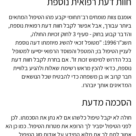
חוות דעת רפואית נוספת
אומנם צוות מומחים רב־תחומי יקבע מהו הטיפול המתאים
ביותר עבורך, אבל אפשר לקבל חוות דעת רפואית נוספת,
והדבר קבוע בחוק - סעיף 3 לחוק זכויות החולה,
תשנ"ו־1996: "מטופל זכאי להשיג מיוזמתו דעה נוספת
לעניין הטיפול בו; המטפל והמוסד הרפואי יסייעו למטופל
בכל הדרוש למימוש זכות זו". אם בחרת לקבל חוות דעת
נוספת, כדאי להכין מראש רשימת שאלות ולהגיע בלוויית
חבר קרוב או בן משפחה כדי להבטיח שכל הנושאים
המדאיגים אותך יובהרו.
הסכמה מדעת
חולה לא יקבל טיפול כלשהו אם לא נתן את הסכמתו. לכן
לפני הטיפול יסביר לך הרופא את מטרות הטיפול. כמו כן הא
אמור לתת לך את מלוא המידע על אודות סוג הטיפול