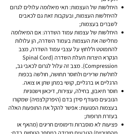
היחלשות של העצמות: תאי מיאלומה עלולים לגרום
להיחלשות העצמות, ובעקבות זאת גם לכאבים
לשברים בעצמות;
היחלשות של עצמות עמוד השדרה: אם המיאלומה
מחלישה את העצמות בעמוד השדרה, הן עלולות
להתמוטט וללחוץ על עצבי עמוד השדרה, מצב
הנקרא היצרות תעלת השדרה (Spinal Cord
Compression). מצב זה עלול לגרום לכאבי גב,
לחולשת שרירים ולחוסר תחושה, חולשה בכפות
הרגליים או ברגליים, קושי במתן שתן או צואה.
חוסר תיאבון, בחילה, עצירות, דיכאון וישנוניות
הנובעים מעודף סידן בדם (היפרקלצמיה) שמקורו
בעצמות הפגועות: אפשר להקל את התופעות האלה
בעזרת תרופות;
פציעות לא מוסברות ודימומים חריגים (מהאף או
מהחניכיים) הנובעים מירידה במספר הטסיות בדם;