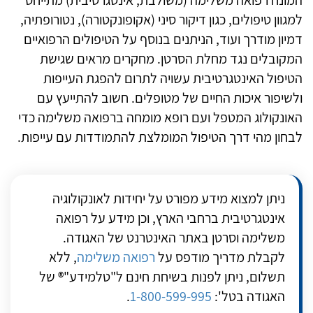
המונח רפואה משלימה (משולבת, אינטגרטיבית) מתייחס
למגוון טיפולים, כגון דיקור סיני (אקופונקטורה), נטורופתיה,
דמיון מודרך ועוד, הניתנים בנוסף על הטיפולים הרפואיים
המקובלים נגד מחלת הסרטן. מחקרים מראים שגישת
הטיפול האינטגרטיבית עשויה לתרום להפגת העייפות
ולשיפור איכות החיים של מטופלים. חשוב להתייעץ עם
האונקולוג המטפל ועם רופא מומחה ברפואה משלימה כדי
לבחון מהי דרך הטיפול המומלצת להתמודדות עם עייפות.
ניתן למצוא מידע מפורט על יחידות לאונקולוגיה
אינטגרטיבית ברחבי הארץ, וכן מידע על רפואה
משלימה וסרטן באתר האינטרנט של האגודה.
לקבלת מדריך מודפס על
רפואה משלימה
, ללא
תשלום, ניתן לפנות בשיחת חינם ל"טלמידע"® של
האגודה בטל':
1-800-599-995
.