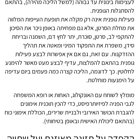
לעצימות בינונית עד גבוהה (למשל הליכה מהירה), בהתאם
להסתגלות הגופנית.
פעילות גופנית אינה רק מקלה את תופעת העייפות המלווה
את מחלת הסרטן, אלא גם מפחיתה באופן ניכר את הסיכון
להתקפי לב, סרטן, סוכרת, יתר לחץ דם, השמנה ובריחת
סידן, משפרת את התפקוד המיני ומאטה את תהליך
ההזדקנות. עם זאת, גם אם אין אפשרות לבצע פעילות
גופנית בהתאם להמלצות, עדיף לבצע מעט מאשר להימנע
לחלוטין. כך לדוגמה, הליכה קצרה כמה פעמים ביום עדיפה
על הימנעות מוחלטת.
מומלץ לשוחח עם האונקולוג, האחות או רופא המשפחה
לגבי הפניה לפיזיותרפיסט, כדי להכין תוכנית אימונים
להגברת הכושר האירובי ולבניית שרירים, הכוללת אימוני כוח
(בהתאם ליכולת האישית ובאופן בטיחותי).
הקפדה על תזונה מאוזנת ועל שתייה