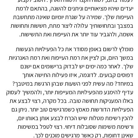
יעדים שיהיו מציאותיים וניתנים להשגה, בהתאם לרמת
העייפות שלך. שמירה על שגרת יומיום שאינה מתחשבת
במצבך ובתחושותיך עלולה ליצור מתח, חששות ותחושות
אשמה, ולהגביר עוד יותר את העייפות ואת התשישות.
מומלץ לרשום באופן מסודר את כל הפעילויות הנעשות
במשך היום, וכן לציין את רמת העייפות ואת רמת האנרגיות
שלך. לאחר כמה ימים יש לבדוק ברישומים אם ישנם
דפוסים קבועים. לדוגמה, איזו פעילות התישה אותך
במיוחד? מה עשית לפני השעות שבהן הרגשת במיטבך?
עדיף להימנע מהפעילויות המעייפות יותר, ולהמשיך לעסוק
באלו המעניקות תחושה טובה. בכל מקרה, רצוי לבצע את
הפעילויות הדורשות מאמץ כשמרגישים טוב יותר. ניתן גם
להכין רשימת מטלות שיש הכרח לבצע אותן באותו יום,
ורשימת משימות שסובלות דיחוי. רצוי לטפל במשימות
שאינן דחופות, רק כאשר מרגישים מוכנים לכך.