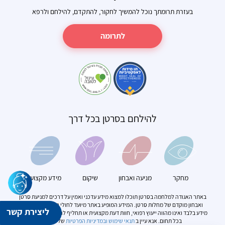
בעזרת תרומתך נוכל להמשיך לחקור, להתקדם, להילחם ולרפא
לתרומה
להילחם בסרטן בכל דרך
מחקר
מניעה ואבחון
שיקום
מידע מקצועי
באתר האגודה למלחמה בסרטן תוכלו למצוא מידע עדכני ואמין על דרכים למניעת סרטן
ואבחון מוקדם של מחלות סרטן. המידע המופיע באתר מיועד לחולי סרטן. הוא מספק
ליצירת קשר
מידע בלבד ואינו מהווה ייעוץ רפואי, חוות דעת מקצועית או תחליף להתייעצות עם מומחה
בכל תחום. אנא עיין ב
תנאי שימוש
ובמדיניות הפרטיות
של האתר