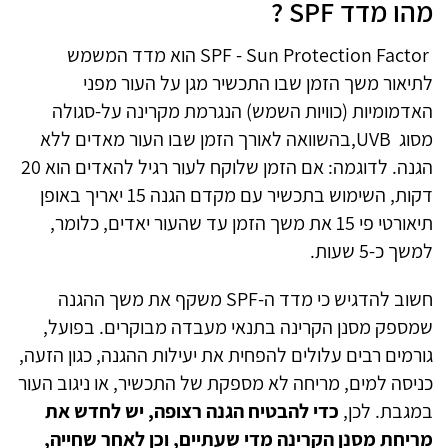
מהו מדד
SPF
?
SPF - Sun Protection Factor
הוא מדד המשמש
לתיאור משך הזמן שבו התכשיר מגן על העור מפני
האדמומיות (כוויות השמש) הנגרמת מקרינה על-סגולה
מסוג
,UVB
בהשוואה לאורך הזמן שבו העור מאדים ללא
הגנה. לדוגמה: אם הזמן שלוקח לעור רגיל להאדים הוא 20
דקות, השימוש בתכשיר עם מקדם הגנה 15 יאריך באופן
תיאורטי פי 15 את משך הזמן עד שהעור יאדים, כלומר,
למשך כ-5 שעות
.
חשוב להדגיש כי מדד ה
SPF-
משקף את משך ההגנה
שמספק מסנן הקרינה בתנאי מעבדה מבוקרים. בפועל,
גורמים רבים עלולים להפחית את יעילות ההגנה, כגון הזעה,
כניסה למים, מריחה לא מספקת של התכשיר, או ניגוב העור
במגבת. לכן,
כדי להבטיח הגנה רצופה, יש לחדש את
מריחת מסנן הקרינה מדי שעתיים, וכן לאחר שחייה,