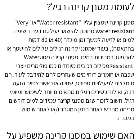
לעומת מסנן קרינה רגיל?
מסנן קרינה שמצוין עליו
"Water resistant"
או "
"Very
water resistant
מתוכנן להישאר יעיל גם בעת חשיפה
למים או לזיעה למשך זמן מוגדר (40 או 80 דקות
בהתאמה), בעוד שמסנני קרינה רגילים עלולים להישטף או
להתפוגג במהירות במים. מסנני קרינה מסוג
Water
Resistant
מכילים רכיבים מיוחדים כמו פולימרים יוצרי
שכבה או חומרים דוחי מים שעוזרים להם להידבק לעור. הם
מומלצים לפעילויות ספורט, שחייה או כאשר צפויה הזעה
רבה, ואילו תכשירים רגילים מתאימים יותר לשימוש יומיומי
רגיל. חשוב לזכור שגם מסנני קרינה עמידים למים דורשים
מריחה מחדש לאחר הזמן המוגדר ו/או לאחר שימוש
במגבת.
האם שימוש במסנן קרינה משפיע על