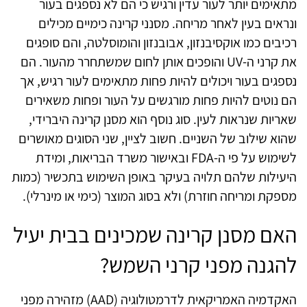
מתאימים יותר לעור עדין ורגיש כי הם לא נספגים בעור
ונראים בעין לאחר מריחה. מסנני קרינה כימיים מכילים
רכיבים כמו אוקסיבנזון, אבובנזון והומוסלטה, והם סופגים
את קרני ה-
UV
והופכים אותן לחום שמשתחרר מהעור. הם
נספגים בעור ויכולים להיות פחות מתאימים לעור רגיש, אך
הם נוטים להיות פחות מורגשים על העור ופחות משאירים
שאריות שנראות לעין. סוג נוסף הוא מסנן קרינה היברידי,
שהוא שילוב של השניים. חשוב לציין, שני הסוגים מאושרים
לשימוש על פי ה-
FDA
ובאישור משרד הבריאות, ומידת
היעילות שלהם תלויה בעיקר באופן השימוש בתכשיר (כמות
מספקת ומריחה חוזרת) ולא בסוג המוצר (כימי או מינרלי).
האם מסנן קרינה שמכינים בבית יעיל
להגנה מפני קרני השמש?
האקדמיה האמריקאית לדרמטולוגיה
(AAD)
מזהירה מפני