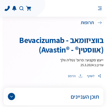
תרופות
בווציזומאב - Bevacizumab
(אווסטין® - ®Avastin)
ייעוץ מקצועי: פרופ' נטליה וולך
עודכן ב:
25.3.2024
לשתף
הדפס
תוכן העניינים