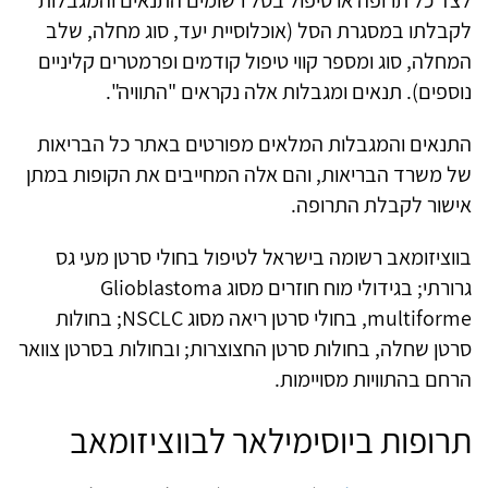
לצד כל תרופה או טיפול בסל רשומים התנאים והמגבלות
לקבלתו במסגרת הסל (אוכלוסיית יעד, סוג מחלה, שלב
המחלה, סוג ומספר קווי טיפול קודמים ופרמטרים קליניים
נוספים). תנאים ומגבלות אלה נקראים "התוויה".
התנאים והמגבלות המלאים מפורטים באתר כל הבריאות
של משרד הבריאות, והם אלה המחייבים את הקופות במתן
אישור לקבלת התרופה.
בווציזומאב רשומה בישראל לטיפול בחולי סרטן מעי גס
גרורתי; בגידולי מוח חוזרים מסוג Glioblastoma
multiforme, בחולי סרטן ריאה מסוג NSCLC; בחולות
סרטן שחלה, בחולות סרטן החצוצרות; ובחולות בסרטן צוואר
הרחם בהתוויות מסויימות.
תרופות ביוסימילאר לבווציזומאב