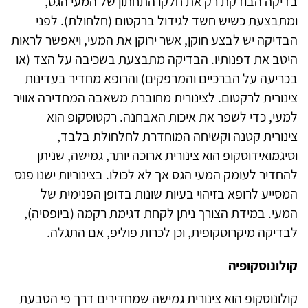
בדיקה הבודקת רק את חלקו התחתון של המעי הגס,
ומתבצעת כשיש חשד לגידול ברקטום (חלחולת). לפני
הבדיקה יש לבצע חוקן, אשר ירוקן את המעי, ויאפשר לראות
היטב את דפנותיו. הבדיקה מתבצעת בשכיבה על הצד (או
בכריעה על הברכיים והמרפקים) והרופא מחדיר בעדינות
צינורית לרקטום. לצינורית מחוברת משאבה המחדירה אוויר
למעי, כדי לשפר את איכות האבחנה. רקטוסקופ הוא
צינורית קטנה וקשיחה המוחדרת לחלחולת בלבד,
וסיגמואידוסקופ הוא צינורית ארוכה יותר, גמישה, שניתן
להחדיר לעומק המעי הגס אך לא לכולו. בצינוריות ישנו פנס
המסייע לרופא בזיהוי בעיות שונות בדופן הפנימית של
המעי. במידת הצורך ניתן לקחת דגימת רקמה (ביופסיה),
לבדיקה מיקרוסקופית, וכן לכרות פוליפ, אם התגלה.
קולונוסקופיה
קולונוסקופ הוא צינורית גמישה שמחדירים דרך פי הטבעת