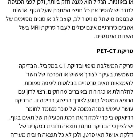
או באוזניות. הגליל הוא מגנט חזק ביותר, ולכן לפני הכניסה
לחדר יש להסיר את כל חפצי המתכת שעל הגוף. אנשים
שבגופם מושתל מוניטור לב, קוצב לב או סוגים מסוימים של
אטבים כירורגיים אינם יכולים לעבור סריקת
MRI
בשל
השדות המגנטיים
.
סריקת
PET-CT
סריקה המשלבת מיפוי ובדיקת
CT
במקביל. הבדיקה
משמשת בעיקר לצורך אישוש או הפרכה של חשד
להימצאות תאים סרטניים בבלוטות לימפה סמוכות
לחלחולת או כגרורות באיברים מרוחקים. רצוי לדון עם
הרופא המטפל בנוגע לצורך בביצוע בדיקה זו. הבדיקה
עושה שימוש במנה נמוכה של סוכר מצומד לחומר
רדיואקטיבי כדי למדוד את רמת הפעילות של תאים בגוף.
יש לציין כי הבדיקה נותנת תוצאה חיובית במקרים של
דלקת או של תאי סרטן, ולכן לא כל תוצאה חיובית מעידה