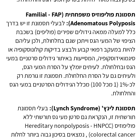
תסמונת פוליפוזיס משפחתית (
FAP
-
Familial
Adenomatous Polyposis
):
לבעלי תסמונת זו יש בדרך
כלל למעלה ממאה גידולים שפירים (פוליפים) בשכבת
הציפוי של המעי הגס וייתכן שגם בחלחולת, ולכן עליהם
להיות במעקב רפואי קבוע ולבצע בדיקות קולונוסקופיה או
סיגמואידוסקופיה, המסייעות באיתור גידולים סרטניים במעי
הגס ובחלחולת. לעיתים יומלץ על הסרת המעי הגס,
ולעיתים גם על הסרת החלחולת. תסמונת זו גורמת רק
לכ-
1%
(
1
מכל
100
) מכלל הגידולים הסרטניים במעי הגס
והחלחולת.
תסמונת לינץ' (
Lynch Syndrome
):
בעלי תסמונת
תורשתית זו, הנקראת גם סרטן מעי גס תורשתי ללא
פוליפוזיס (
HNPCC
-
Hereditary nonpolyposis
colorectal cancer
) , נמצאים בסיכון גבוה ביותר לחלות