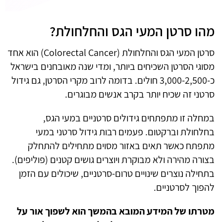
מהו סרטן המעי הגס והחלחולת?
סרטן המעי הגס והחלחולת
(Colorectal Cancer)
הוא אחד
מסוגי הסרטן השכיחים ביותר, ומדי שנה מאובחנים בישראל
כ-3,000-2,500 חולים. בדומה לרוב מקרי הסרטן, גם גידול
סרטני זה שכיח יותר בקרב אנשים מבוגרים
.
במחלה
זו
מתפתחים
גידולים
סרטניים
במעי
הגס,
בח
לחולת
וברקטום. פעמים
רבות
גידול
סרטני
במעי
מתפתח
כאשר
תאים
באזור
מסוים
מתחילים
להתחלק
בצורה
מהירה
ולא
מבוקרת
ויוצרים
גושים
קטנים
(פוליפים).
בתחילה
נוצרים
שינויים
טרום
-
סרטניים, שיכולים
עם
הזמן
להפוך
לסרטניים.
מטרתו של המידע המובא בהמשך הוא לשפוך אור על