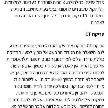
גידול סרטני בחלחולת. צינורית מוחדרת בעדינות לחלחולת,
וגלי הקול מעובדים לתמונה באמצעות מחשב. הבדיקה
נמשכת כ-10 דקות, ובדרך כלל ניתן לשוב הביתה מיד
לאחריה
.
סריקת
CT
סריקת
CT
בודקת את היקף הגידול במעי ומספקת מידע
לגבי השאלה אם הגידול התפשט אל מחוץ למעי. הבדיקה
כוללת סדרה של צילומי רנטגן הבונים תמונה תלת-ממדית
של פנים הגוף. אין לאכול או לשתות במשך ארבע שעות
לפחות לפני הבדיקה. הסריקה אינה כרוכה בכאב, אך יש
לשכב ללא תזוזה במשך 30-10 דקות. יש לשתות נוזל
מיוחד לפני הבדיקה ובמהלכה יוזרק לווריד חומר ניגוד
המאפשר להבחין באזורים מסוימים באופן ברור יותר.
במקרה של אלרגיה ליוד או אסטמה, עלולה להיות תגובה
חמורה לזריקה, ועל כן חשוב לדווח על כך מראש לרופא