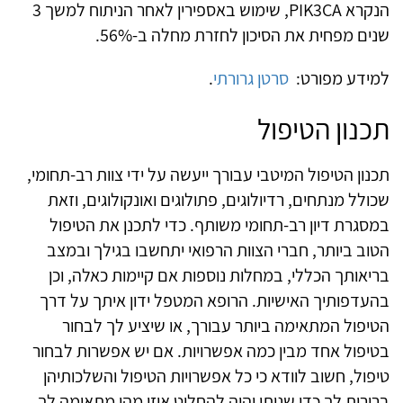
הנקרא
PIK3CA
, שימוש באספירין לאחר הניתוח למשך
3
שנים מפחית את הסיכון לחזרת מחלה ב-
56%
.
למידע מפורט:
סרטן גרורתי
.
תכנון הטיפול
תכנון הטיפול המיטבי עבורך ייעשה על ידי צוות רב-תחומי,
שכולל מנתחים, רדיולוגים, פתולוגים ואונקולוגים, וזאת
במסגרת דיון רב-תחומי משותף. כדי לתכנן את הטיפול
הטוב ביותר, חברי הצוות הרפואי יתחשבו בגילך ובמצב
בריאותך הכללי, במחלות נוספות אם קיימות כאלה, וכן
בהעדפותיך האישיות. הרופא המטפל ידון איתך על דרך
הטיפול המתאימה ביותר עבורך, או שיציע לך לבחור
בטיפול אחד מבין כמה אפשרויות. אם יש אפשרות לבחור
טיפול, חשוב לוודא כי כל אפשרויות הטיפול והשלכותיהן
ברורות לך כדי שניתן יהיה להחליט איזו מהן מתאימה לך.