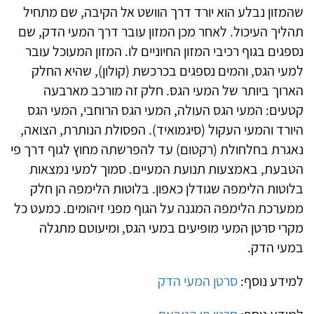
שהמזון נבלע הוא יורד דרך הוושט אל הקיבה, שם מתחיל
תהליך העיכול. לאחר מכן המזון עובר דרך המעי הדק, שם
נספגים בגוף רכיבי המזון החיוניים לו. המזון המעוכל עובר
למעי הגס, והמים נספגים בכרכשת (קולון), שהיא החלק
הארוך ביותר של המעי הגס. חלק זה מורכב מארבעה
קטעים: המעי הגס העולה, המעי הגס הרוחבי, המעי הגס
היורד והמעי העקול (סיגמואיד). הפסולת הנותרת, הצואה,
נאגרת בחלחולת (רקטום) עד להפרשתה מחוץ לגוף דרך פי
הטבעת, באמצעות תנועת המעיים. סמוך למעי נמצאות
בלוטות הלימפה שגודלן כאפון. בלוטות הלימפה הן חלק
ממערכת הלימפה המגנה על הגוף מפני זיהומים. כמעט כל
מקרי סרטן המעי מופיעים במעי הגס, ומיעוטם מתגלה
במעי הדק
.
למידע נוסף:
סרטן המעי הדק