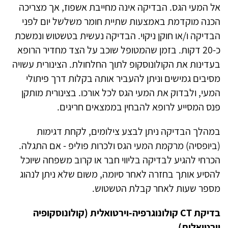
אל המעי הגס. הבדיקה אינה מחייבת אשפוז, אך מצריכה
הכנה מוקדמת באמצעות שתיית חומר משלשל יום לפני
הבדיקה ו/או חוקן ניקוי. הבדיקה נעשית בטשטוש ונמשכת
כ-
20
דקות. בזמן שהמטופל שוכב על הצד מחדיר הרופא
בעדינות את הקולונוסקופ לתוך החלחולת. הצינורית עשויה
מסיבים גמישים וניתן להעביר אותה בקלות דרך פיתולי
המעי, ולבדוק את המעי הגס לכל אורכו. בצינורית מותקן
פנס המסייע לרופא להבחין בממצאים חריגים.
במהלך הבדיקה ניתן לבצע צילומים, לקחת דגימות
(ביופסיה) מרקמת המעי הגס ולכרות פוליפ - אם התגלה.
הכרחי להגיע לבדיקה בליווי חבר או קרוב משפחה שיוכל
להסיע אותך בחזרה לאחר סיומה, משום שלא ניתן לנהוג
מספר שעות לאחר קבלת הטשטוש
.
בדיקת
CT
קולונוגרפיה-וירטואלית (קולונוסקופיה
וירטואלית)