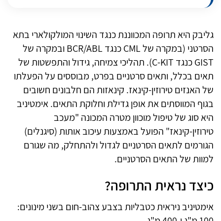
גליבק היא תרופה המכווננת כנגד השינוי המולקולארי בתא
הסרטני (במקרה של CML כנגד BCR/ABL ובמקרה של
GIST כנגד C-KIT). תהליכי צמיחה, גידול והתפשטות של
תאים בכלל, ותאים סרטניים בפרט, מבוססים על הפעלתו
של האנזים טירוזין-קינאז. קינאזות הם חלבונים חשובים
בגוף המווסתים את אופן גדילת וחלוקת התאים. אימטיניב
היא סוג של טיפול מוכוון מטרה המכונה "מעכב
טירוזין-קינאז" הפועל באמצעות עיכוב אותות (סיגנלים)
הגורמים לתאים הסרטניים לגדול ולהתחלק, מה שגורם
למוות של התאים הסרטניים.
כיצד נראית התרופה?
אימטיניב ניראית כטבליות בצבע צהוב-חום בשני מינונים:
100 מ"ג ו-400 מ"ג.