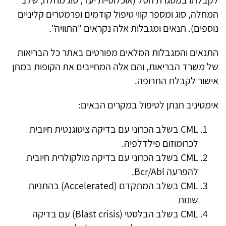
לקבלתו במסגרת הסל (אוכלוסיית יעד, סוג מחלה, שלב
המחלה, סוג ומספר קווי טיפול קודמים ופרמטרים קליניים
נוספים). תנאים ומגבלות אלה נקראים "התוויה".
התנאים והמגבלות המלאים מפורטים באתר כל הבריאות
של משרד הבריאות, והם אלה המחייבים את הקופות במתן
אישור לקבלת התרופה.
אימטיניב תנתן לטיפול במקרים הבאים:
CML בשלב הכרוני עם בדיקה ציטוגנטית חיובית
לכרומוזום פילדלפיה.
CML בשלב הכרוני עם בדיקה מולקולרית חיובית
להפרעה Bcr/Abl.
CML בשלב המתקדם (Accelerated) בהתניות
שונות
CML בשלב הבלסטי (Blast crisis) עם בדיקה