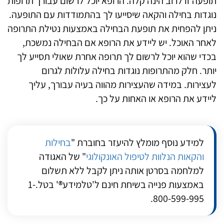
תופעה זו לרוב הינה קלה. הרופא יוכל לרשום עבורך תרופות
נוגדות בחילה והקאה שיסייעו לך בהתמודדות עם התופעה.
ניתן להפחית את תופעת הבחילה באמצעות נטילת התרופה
לאחר האוכל. יש ליידע את הרופא אם הבחילה נמשכת,
בכדי שהוא יוכל לרשום לך תרופה אחרת שאולי תסייע לך
יותר. חלק מהתרופות נוגדות בחילה עלולות לגרום
לעצירות. במידה שהעצירות מהווה בעיה עבורך, עליך
ליידע את הרופא או האחות על כך.
למידע נוסף מומלץ להיעזר בחוברת "
בחילות
והקאות הנלוות לטיפול האונקולוגי
" של האגודה
למלחמה בסרטן אותה ניתן לקבל ללא תשלום
באמצעות פנייה בשיחת חינם ל'טלמידע®' בטל.1-
800-599-995.