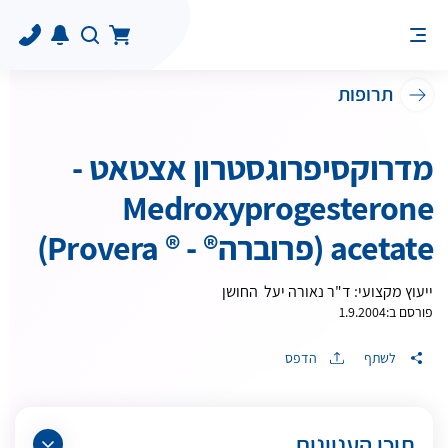
תרופות
מדרוקסיפרוגסטרון אצטאט -
Medroxyprogesterone
acetate (פרוברה® - ® Provera)
ייעוץ מקצועי: ד"ר נאורה יעל החושן
פורסם ב:
1.9.2004
לשתף
הדפס
תוכן העניינים