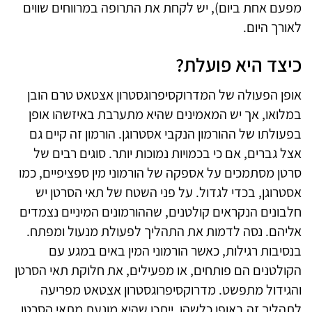
מפעם אחת ביום), יש לקחת את התרופה במרווחים שווים
לאורך היום.
כיצד היא פועלת?
אופן הפעולה של המדרוקסיפרוגסטרון אצטאט טרם הובן
במלואו, אך יש המאמינים שהיא מתערבת באיזשהו אופן
בפעולתו של ההורמון הנקבי אסטרוגן. הורמון זה קיים גם
אצל גברים, אם כי בכמויות נמוכות יותר. סוגים רבים של
סרטן מסתמכים על אספקה של הורמוני מין ספציפיים, כמו
אסטרוגן, בכדי לגדול. על פני השטח של תאי הסרטן יש
חלבונים הנקראים קולטנים, שההורמונים המיניים נצמדים
אליהם. נסה לדמות את התהליך לפעולת מנעול ומפתח.
בנסיבות רגילות, כאשר הורמוני המין באים במגע עם
הקולטנים הם פותחים, או מפעילים, את חלוקת תאי הסרטן
והגידול מתפשט. מדרוקסיפרוגסטרון אצטאט מפריעה
לתהליך זה באופן כלשהו. ייתכן שהיא מונעת מתאי הסרטן