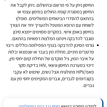
החיסון ניתן על פי מרשם ובתשלום. ניתן לקבל את
החיסון במסגרת קופת החולים במימון עצמי או
בהתאם להסדרי הביטוחים המשלימים. מומלץ
לשוחח עם הרופא המטפל ולהעריך יחד את הצורך
בחיסון באופן אישי. במקרים מסוימים יימצא סיכון
מוגבר להדבקה ויינתנו המלצות רפואיות בהתאם.
גורמי הסיכון להדבקה בנגיף הפפילומה כוללים: ריבוי
פרטנרים מיניים, מחלת מין בעבר או שנמצאו יבלות
על איבר המין, גיל מוקדם של תחילת קיום יחסי מין,
דיכוי במערכת החיסון ונשאי ,
HIV
בדיקת סקר
פאפ/
HPV
פתולוגית אצל נשים, שימוש לא עקבי
בקונדומים לגברים, וגברים המקיימים יחסי מין עם
גברים.
למידע מפורט בנושא
חיסון נגד נגיף הפפילומה
.