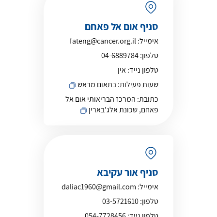
סניף אום אל פאחם
אימייל:
fateng@cancer.org.il
טלפון:
04-6889784
טלפון נייד:
אין
שעות פעילות:
בתאום מראש
כתובת:
המרכז הבריאותי אום אל
פאחם, שכונת אלג'בארין
סניף אור עקיבא
אימייל:
daliac1960@gmail.com
טלפון:
03-5721610
טלפון נייד:
054-7728456