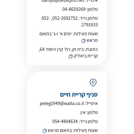
אימייל:
samyb@bezeqint.net
טלפון:
04-8659269
טלפון נייד:
052-2692752, 052-
2791933
שעות פעילות:
ימים א' ו-ג' בתאום
מראש
כתובת:
בית חן, רח' קרן היסוד 64,
קריית ביאליק
סניף קריית חיים
אימייל:
peleg1949@walla.co.il
טלפון:
אין
טלפון נייד:
054-4804634
שעות פעילות:
בתאום מראש