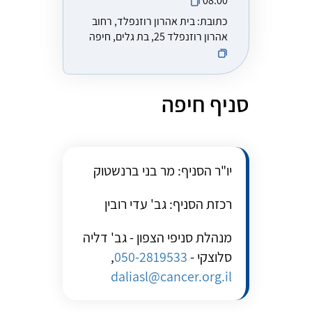
08:00
כתובת:
בית אהרון רוזנפלד, רחוב
אהרון רוזנפלד 25, בת גלים, חיפה
סניף חיפה
יו"ר הסניף: מר בני ברנשטוק
רכזת הסניף: גב' עדי רובין
מנהלת סניפי הצפון - גב' דליה
סלוצקי -
050-2819533
,
daliasl@cancer.org.il