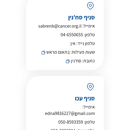
סניף סח'נין
אימייל:
sabrenb@cancer.org.il
טלפון:
04-6550655
טלפון נייד:
אין
שעות פעילות:
בתאום מראש
כתובת:
סח'נין
סניף עכו
אימייל:
edna9816227@gmail.com
טלפון:
050-8593359