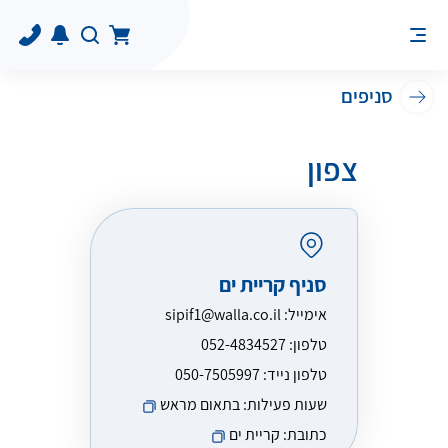
סניפים
צפון
סניף קריית ים
אימייל:
sipif1@walla.co.il
טלפון:
052-4834527
טלפון נייד:
050-7505997
שעות פעילות:
בתאום מראש
כתובת:
קריית ים