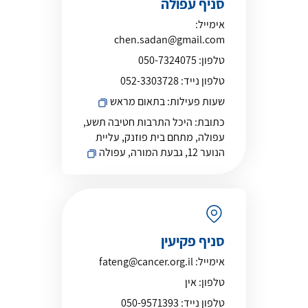
סניף עפולה
אימייל:
chen.sadan@gmail.com
טלפון:
050-7324075
טלפון נייד:
052-3303728
שעות פעילות:
בתאום מראש
כתובת:
היכל התרבות חטיבה תשע,
עפולה, מתחם בית פוזנק, עליית
הנוער 12, גבעת המורה, עפולה
סניף פקיעין
אימייל:
fateng@cancer.org.il
טלפון:
אין
טלפון נייד:
050-9571393