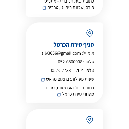
כתובת:
בית גינזבורג - מתנ"ס
פירס, שכונת בית וגן, טבריה
סניף טירת הכרמל
אימייל:
silv3656@gmail.com
טלפון:
052-6800908
טלפון נייד:
052-5273311
שעות פעילות:
בתאום מראש
כתובת:
רח' העצמאות, מרכז
מסחרי טירת כרמל