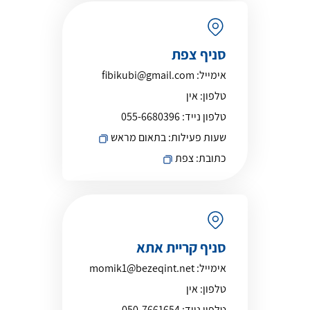
סניף צפת
אימייל:
fibikubi@gmail.com
טלפון:
אין
טלפון נייד:
055-6680396
שעות פעילות:
בתאום מראש
כתובת:
צפת
סניף קריית אתא
אימייל:
momik1@bezeqint.net
טלפון:
אין
טלפון נייד:
050-7661654