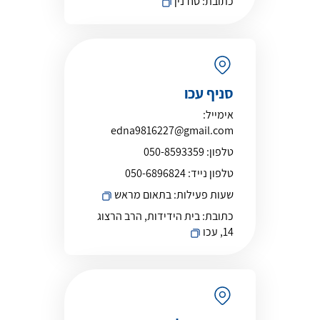
כתובת:
סח'נין
סניף עכו
אימייל:
edna9816227@gmail.com
טלפון:
050-8593359
טלפון נייד:
050-6896824
שעות פעילות:
בתאום מראש
כתובת:
בית הידידות, הרב הרצוג
14, עכו