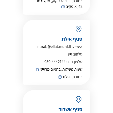
כתובת:
רח' הרב קוק, מקלט מס'
42, אופקים
סניף אילת
אימייל:
nurab@eilat.muni.il
טלפון:
אין
טלפון נייד:
050-4442144
שעות פעילות:
בתאום מראש
כתובת:
אילת
סניף אשדוד