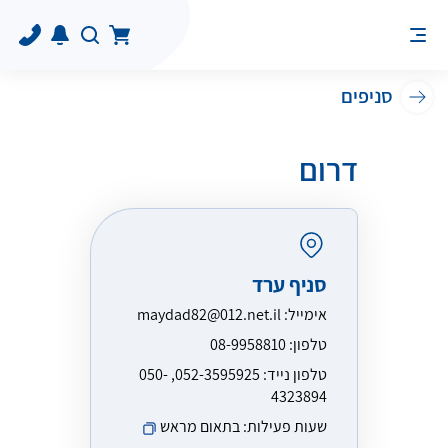
סניפים
דרום
סניף ערד
אימייל:
maydad82@012.net.il
טלפון:
08-9958810
טלפון נייד:
052-3595925, 050-
4323894
שעות פעילות:
בתאום מראש