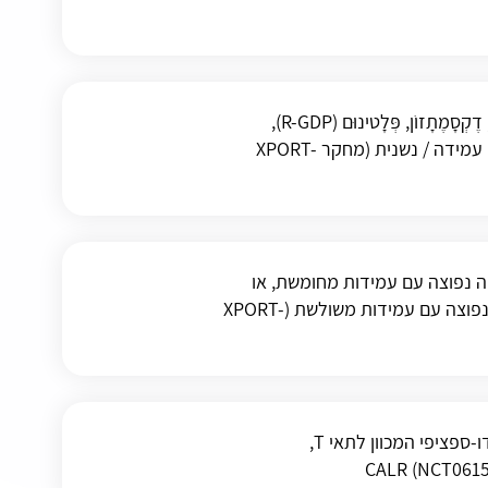
משלב של רִיטוּקְסִימָאבּ (ריטוקסאן), גֶמְציטאבּין (גֶמְזָר), דֶקְסָמֶתָזוֹן, פְּלָטינוּם (R-GDP),
עם/בלי סֶלִינֶקְסוֹר (אֶקְסְפֹּּוביוֹ) ללימפומה מסוג DLBCL עמידה / נשנית (מחקר XPORT-
למיאלומה נפוצה עם עמידות מחומשת, או
בּוֹרְטֶזוֹמִיבּ (וֶלְקֵייד) ודקסמתזון במינון נמוך למיאלומה נפוצה עם עמידות משולשת (XPORT-
בטיחות, פארמקוקינטיקה ופארמקודינמיקה של נוגדן דו-ספציפי המכוון לתאי T,