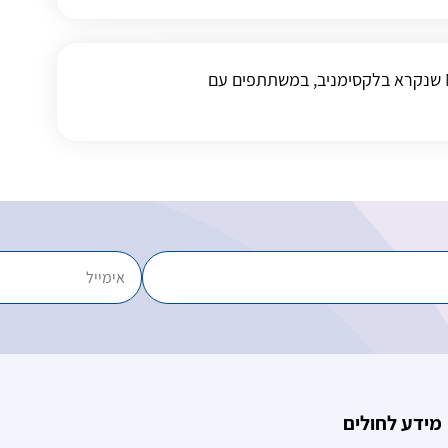
מחקר של בלקסימניב המעכב Menin-KMT2A (MLL1) שנקרא בלקסימניב, במשתתפים עם
מידע לחולים