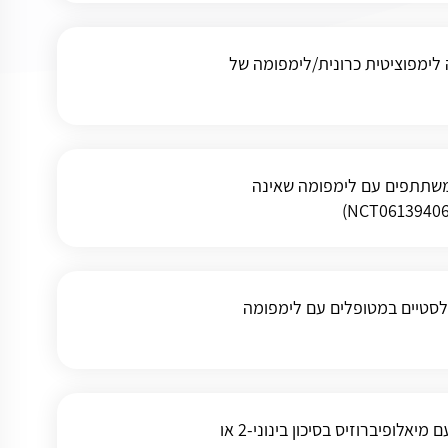
לימפוציטית כרונית/לימפומה של
ל JNJ-87801493 בשילוב עם קושרי תאי T במשתתפים עם לימפומה שאינה
לסטיים במטופלים עם לימפומה
מחקר להערכת אימטלסטאט (GRN163L) במטופלים עם מיאלופיברוזיס בסיכון בינוני-2 או