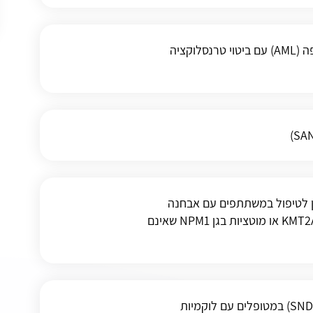
מתן תאי T מהונדסים CAR-T ללוקמיה מילואידית חריפה (AML) עם ביטוי טרנסלוקציה
ין לטיפול במשתתפים עם אבחנה
חדשה של לוקמיה מיאלואידית חריפה עם שינויים בגן KMT2A או מוטציות בגן NPM1 שאינם
מחקר לבחינת מינונים שונים של טיפול ניסיוני (SNDX 5613) במטופלים עם לוקמיות