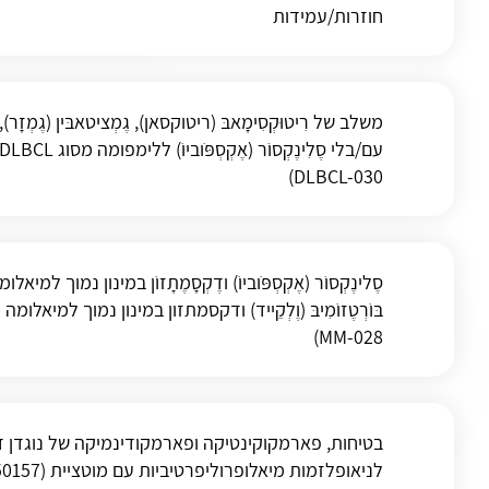
חוזרות/עמידות
DLBCL-030)
סֶלינֶקְסוֹר (אֶקְסְפֹּּוביוֹ) ודֶקְסָמֶתָזוֹן במינון נמוך 
MM-028)
לניאופלזמות מיאלופרוליפרטיביות עם מוטציית CALR (NCT06150157)