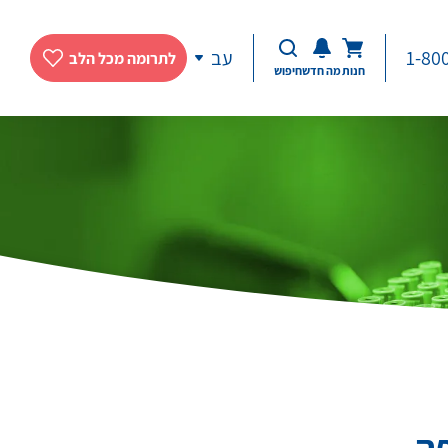
1-80
עב
לתרומה מכל הלב
חנות
מה חדש
חיפוש
פה